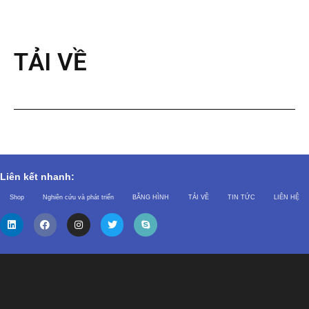
TẢI VỀ
Liên kết nhanh:
Shop
Nghiên cứu và phát triển
BĂNG HÌNH
TẢI VỀ
TIN TỨC
LIÊN HỆ