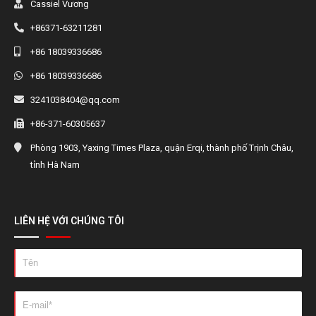
Cassiel Vương
+86371-63211281
+86 18039336686
+86 18039336686
3241038404@qq.com
+86-371-60305637
Phòng 1903, Yaxing Times Plaza, quận Erqi, thành phố Trịnh Châu,
tỉnh Hà Nam
LIÊN HỆ VỚI CHÚNG TÔI