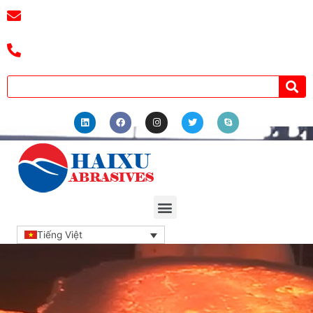
Email:
3241038404@qq.com
Điện thoại: +8618039336686
Tiếng Việt